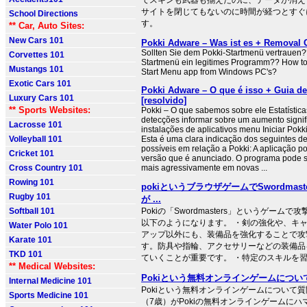
てスキンも武器も揃えたのに、データが消え
サイトを閉じてもないのに時間が経つとすぐ
School Directions
す。
** Car, Auto Sites:
New Cars 101
Pokki Adware – Was ist es + Removal G
Sollten Sie dem Pokki-Startmenü vertrauen??
Corvettes 101
Startmenü ein legitimes Programm?? How t
Mustangs 101
Start Menu app from Windows PC's?
Exotic Cars 101
Pokki Adware – O que é isso + Guia d
Luxury Cars 101
[resolvido]
** Sports Websites:
Pokki – O que sabemos sobre ele Estatística
detecções informar sobre um aumento signif
Lacrosse 101
instalações de aplicativos menu Iniciar Pokk
Volleyball 101
Esta é uma clara indicação dos seguintes d
possíveis em relação a Pokki: A aplicação p
Cricket 101
versão que é anunciado. O programa pode 
Cross Country 101
mais agressivamente em novas ...
Rowing 101
pokiというブラウザゲームでSwordmas
Rugby 101
が ...
Softball 101
Pokiの「Swordmasters」というゲーム
以下のようになります。 ・剣の強化や、キ
Water Polo 101
アップ以外にも、装備品を強化することで攻
Karate 101
す。防具や指輪、アクセサリーなどの装備品
TKD 101
ていくことが重要です。 ・特定のスキルを習得 
** Medical Websites:
Pokiという無料オンラインゲームについて質
Internal Medicine 101
Pokiという無料オンラインゲームについて質
Sports Medicine 101
（7歳）がPokiの無料オンラインゲームにハ