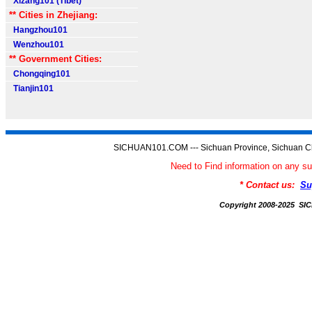
Xizang101 (Tibet)
** Cities in Zhejiang:
Hangzhou101
Wenzhou101
** Government Cities:
Chongqing101
Tianjin101
SICHUAN101.COM --- Sichuan Province, Sichuan Ch
Need to Find information on an
* Contact us:
Su
Copyright 2008-2025 S