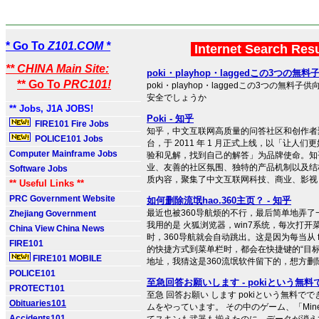
* Go To
Z101.COM *
Internet Search Res
** CHINA Main Site:
poki・playhop・laggedこの3つの無料
** Go To
PRC101!
poki・playhop・laggedこの3つの無料
安全でしょうか
** Jobs, J1A JOBS!
Poki - 知乎
FIRE101 Fire Jobs
知乎，中文互联网高质量的问答社区和创作者
POLICE101 Jobs
台，于 2011 年 1 月正式上线，以「让人
Computer Mainframe Jobs
验和见解，找到自己的解答」为品牌使命。知
业、友善的社区氛围、独特的产品机制以及结
Software Jobs
质内容，聚集了中文互联网科技、商业、影视 ..
** Useful Links **
PRC Government Website
如何删除流氓hao.360主页？ - 知乎
最近也被360导航烦的不行，最后简单地弄了
Zhejiang Government
我用的是 火狐浏览器，win7系统，每次打开
China View China News
时，360导航就会自动跳出。这是因为每当从 fire
FIRE101
的快捷方式到菜单栏时，都会在快捷键的“目标”
FIRE101 MOBILE
地址，我猜这是360流氓软件留下的，想方删除 .
POLICE101
至急回答お願いします - pokiという無料でで
PROTECT101
至急 回答お願い します pokiという無料でで
Obituaries101
ムをやっています。 その中のゲーム、「Mine
Accidents101