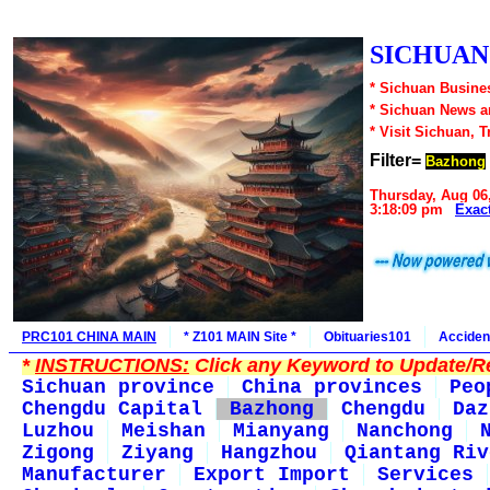
SICHUAN1
* Sichuan Busines
* Sichuan News 
* Visit Sichuan, 
Filter=
Bazhong
Thursday, Aug 06
3:18:09 pm
Exac
PRC101 CHINA MAIN
* Z101 MAIN Site *
Obituaries101
Acciden
*
INSTRUCTIONS:
Click any Keyword to Update/Re
Sichuan province
China provinces
Peo
Chengdu Capital
Bazhong
Chengdu
Daz
Luzhou
Meishan
Mianyang
Nanchong
Zigong
Ziyang
Hangzhou
Qiantang Riv
Manufacturer
Export Import
Services