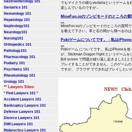
Gastroenterology 101
でもマイクラの様なvectariaというゲーム
Geriatrics 101
楽しんでいるのですが...
Hematology 101
MineFun.ioのゾンビモードのところの
Hepatology 101
...
Nephrology101
MineFun.ioのゾンビモードのところの質
を教えて下さい。草と石の間から飛べるのは
Neurology101
Nursing101
Pokiゲームについてです。 - 私はiPho
Orthopedics 101
...
Pokiゲーム についてです。 私はiPhone
Pathology101
が、Stickman Dragon Fight というゲ
Pharmacology 101
[full screen で問題が繰り返し起きました
Podiatry 101
プレイすることができません。このゲームの
Psychiatry 101
ですが、 ブラウザ でできればプレイしたいので
Rheumatology 101
Urology 101
** Lawyers Sites:
* Find Lawyers 101 *
Accident Lawyers 101
Bankruptcy Lawyers 101
Defense Lawyers 101
Divorce Lawyers 101
DWI Lawyers 101
Malpractice Lawyers 101