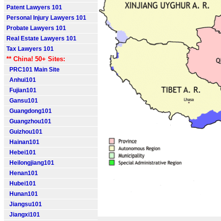
Patent Lawyers 101
Personal Injury Lawyers 101
Probate Lawyers 101
Real Estate Lawyers 101
Tax Lawyers 101
** China! 50+ Sites:
PRC101 Main Site
Anhui101
Fujian101
Gansu101
Guangdong101
Guangzhou101
Guizhou101
Hainan101
Hebei101
Heilongjiang101
Henan101
Hubei101
Hunan101
Jiangsu101
Jiangxi101