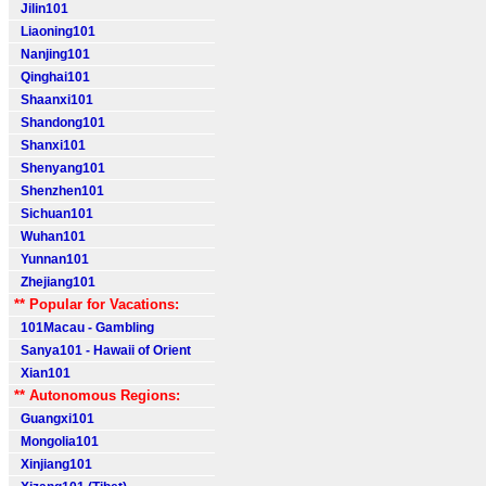
Jilin101
Liaoning101
Nanjing101
Qinghai101
Shaanxi101
Shandong101
Shanxi101
Shenyang101
Shenzhen101
Sichuan101
Wuhan101
Yunnan101
Zhejiang101
** Popular for Vacations:
101Macau - Gambling
Sanya101 - Hawaii of Orient
Xian101
** Autonomous Regions:
Guangxi101
Mongolia101
Xinjiang101