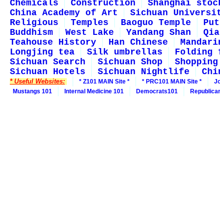
Chemicals
Construction
Shanghai stoc
China Academy of Art
Sichuan Universi
Religious
Temples
Baoguo Temple
Put
Buddhism
West Lake
Yandang Shan
Qia
Teahouse History
Han Chinese
Mandari
Longjing tea
Silk umbrellas
Folding 
Sichuan Search
Sichuan Shop
Shopping
Sichuan Hotels
Sichuan Nightlife
Chi
* Useful Websites:
* Z101 MAIN Site *
* PRC101 MAIN Site *
J
Mustangs 101
Internal Medicine 101
Democrats101
Republica